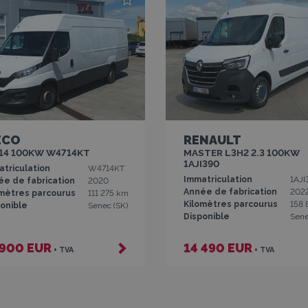
ECO
RENAULT
14 100KW W4714KT
MASTER L3H2 2.3 100KW
1AJI390
triculation
W4714KT
Immatriculation
1AJI
ée de fabrication
2020
Année de fabrication
202
omètres parcourus
111 275 km
Kilomètres parcourus
158 
onible
Senec (SK)
Disponible
Sene
 900 EUR
14 490 EUR
+ TVA
+ TVA