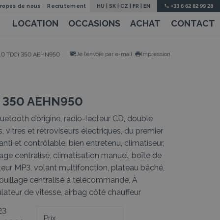
propos de nous
Recrutement
HU
|
SK
|
CZ
|
FR
|
EN
+33 6 62 82 99 28
LOCATION
OCCASIONS
ACHAT
CONTACT
Je l’envoie par e-mail
Impression
 2.0 TDCi 350 AEHN950
I 350 AEHN950
bluetooth d’origine, radio-lecteur CD, double
es, vitres et rétroviseurs électriques, du premier
nti et contrôlable, bien entretenu, climatiseur,
llage centralisé, climatisation manuel, boîte de
teur MP3, volant multifonction, plateau bâché,
rrouillage centralisé à télécommande, À
gulateur de vitesse, airbag côté chauffeur
23
Prix