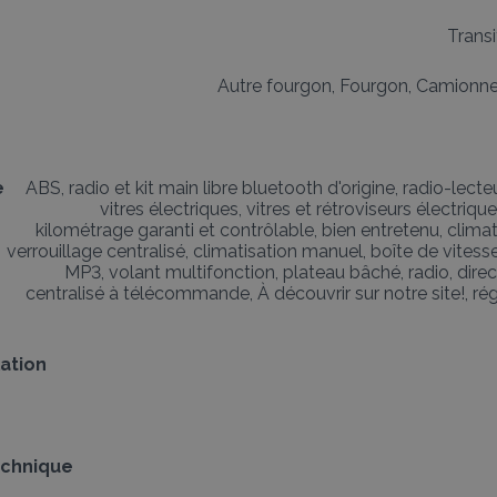
Trans
Autre fourgon, Fourgon, Camionn
e
ABS, radio et kit main libre bluetooth d'origine, radio-lecte
vitres électriques, vitres et rétroviseurs électriqu
kilométrage garanti et contrôlable, bien entretenu, climati
verrouillage centralisé, climatisation manuel, boîte de vitess
MP3, volant multifonction, plateau bâché, radio, direc
centralisé à télécommande, À découvrir sur notre site!, rég
lation
echnique