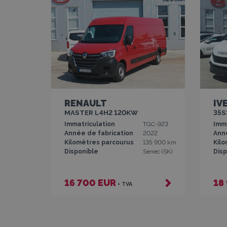
RENAULT
IV
MASTER L4H2 120KW
35S
Immatriculation
TGC-923
Imma
Année de fabrication
2022
Ann
Kilomètres parcourus
135 900 km
Kil
Disponible
Senec (SK)
Disp
16 700 EUR
18
+ TVA