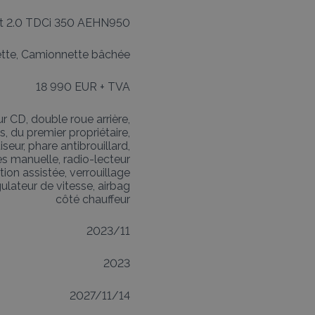
it 2.0 TDCi 350 AEHN950
ette, Camionnette bâchée
18 990 EUR + TVA
ur CD, double roue arrière,
es, du premier propriétaire,
seur, phare antibrouillard,
es manuelle, radio-lecteur
tion assistée, verrouillage
ulateur de vitesse, airbag
côté chauffeur
2023/11
2023
2027/11/14