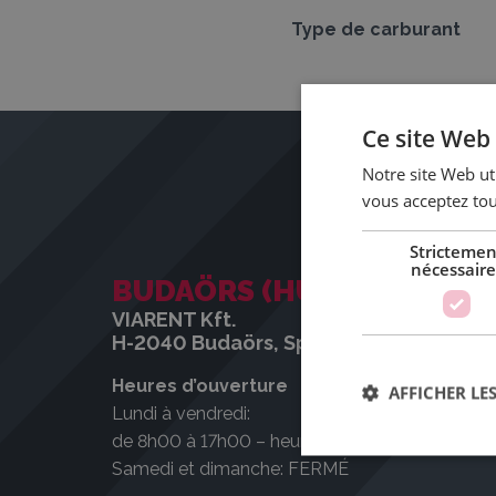
Type de carburant
Ce site Web 
Notre site Web uti
vous acceptez tou
Strictemen
nécessaire
BUDAÖRS (HU)
VIARENT Kft.
H-2040 Budaörs, Sport utca 6.
Heures d’ouverture
AFFICHER LES
Lundi à vendredi:
de 8h00 à 17h00 – heures d’ouvertures comme
Samedi et dimanche: FERMÉ