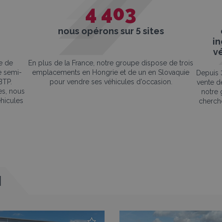
4 403
nous opérons sur 5 sites
i
vé
e de
En plus de la France, notre groupe dispose de trois
de semi-
emplacements en Hongrie et de un en Slovaquie
Depuis 3
BTP.
pour vendre ses véhicules d’occasion.
vente de
es, nous
notre 
hicules
cherch
I