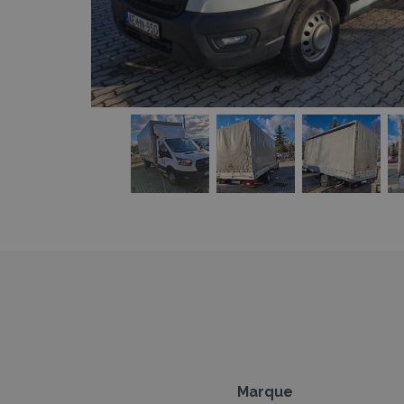
1
1
1
1
Marque