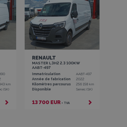
RENAULT
MASTER L3H2 2.3 100KW
AABT-497
390
Immatriculation
AABT-497
2
Année de fabrication
2022
843 km
Kilomètres parcourus
256 158 km
c (SK)
Disponible
Senec (SK)
13 700 EUR
+ TVA