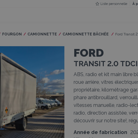
Liste personnelle
À 
FOURGON
CAMIONNETTE
CAMIONNETTE BÂCHÉE
Current:
Ford Transit
FORD
TRANSIT 2.0 TDC
ABS, radio et kit main libre 
roue arrière, vitres électriqu
propriétaire, kilométrage gara
phare antibrouillard, verroui
vitesses manuelle, radio-lec
radio, direction assistée, ve
découvrir sur notre site!, ré
Année de fabrication
20