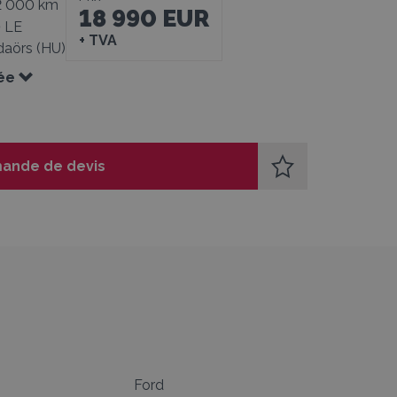
2 000 km
18 990 EUR
0 LE
+ TVA
aörs (HU)
ée
ande de devis
Ford