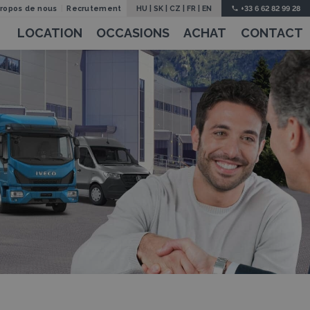
propos de nous
Recrutement
HU
|
SK
|
CZ
|
FR
|
EN
+33 6 62 82 99 28
LOCATION
OCCASIONS
ACHAT
CONTACT