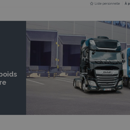
Liste personnelle
À 
poids
ire