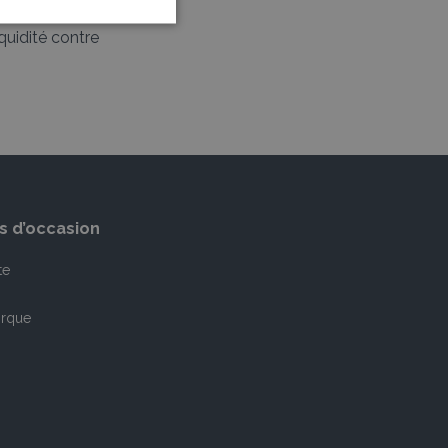
quidité contre
s d’occasion
te
rque