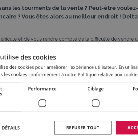
sans les tourments de la vente ? Peut-être voulez
aire ? Vous êtes alors au meilleur endroit ! Delt
hicule et de vous rendre compte de la difficulté de vendre u
n de la vente peut prendre plusieurs semaines ou mois à compte
re véhicule utilitaire reste inutilisé. Sans parler des nombre
utilise des cookies
plusieurs reprises et puis en cas d’un accord conclu, des tâch
lise des cookies pour améliorer l'expérience utilisateur. En utilis
clusion du contrat.
s les cookies conformément à notre Politique relative aux cookie
t
Performance
Ciblage
Fo
véhicule dans les plus brefs délais possibles? La r
s
icule utilitaire, nos collègues vous feront une offre.
 DÉTAILS
REFUSER TOUT
ACC
se des tâches administratives fastidieuses associées à la con
édiatement.