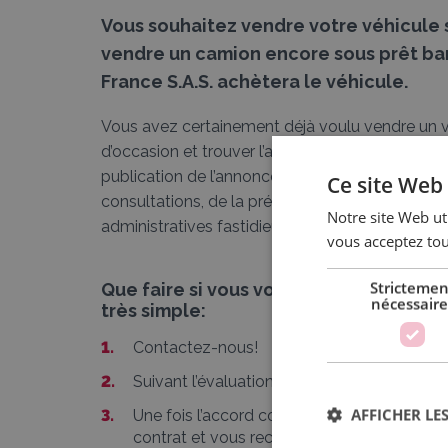
Vous souhaitez vendre votre véhicule 
vendre un camion encore sous prêt banc
France S.A.S. achètera le véhicule.
Vous avez certainement déjà voulu vendre un vé
d’occasion et trouver l’acheteur. La réalisatio
publication de l’annonce et pendant ce temps vot
Ce site Web 
consultations, de la présentation du véhicule à 
Notre site Web uti
administratives fastidieuses associées à la con
vous acceptez tou
Strictemen
Que faire si vous voulez vendre votre 
nécessaire
très simple:
Contactez-nous!
Suivant l’évaluation de l’état général du véh
AFFICHER LES
Une fois l’accord conclu, on vous débarras
contrat et vous recevez votre argent imm