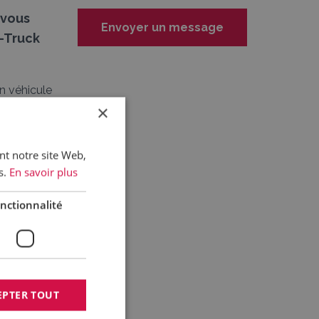
-vous
Envoyer un message
a-Truck
n véhicule
r de la
×
uses
es
ant notre site Web,
s.
En savoir plus
nctionnalité
éponse est
EPTER TOUT
clusion du