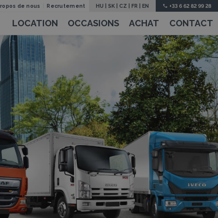
propos de nous
Recrutement
HU
|
SK
|
CZ
|
FR
|
EN
+33 6 62 82 99 28
LOCATION
OCCASIONS
ACHAT
CONTACT