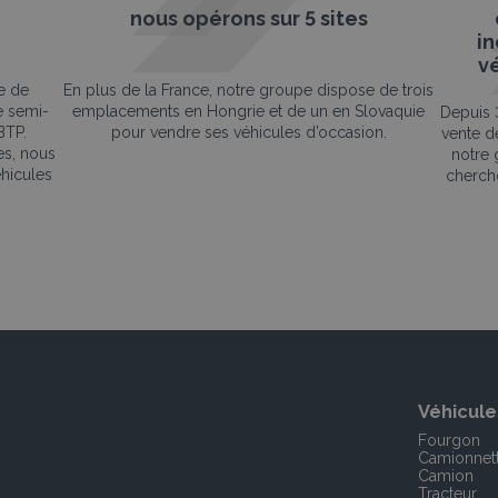
nous opérons sur 5 sites
i
vé
e de
En plus de la France, notre groupe dispose de trois
de semi-
emplacements en Hongrie et de un en Slovaquie
Depuis 3
BTP.
pour vendre ses véhicules d’occasion.
vente de
es, nous
notre 
hicules
cherch
Véhicule
Fourgon
Camionnet
Camion
Tracteur