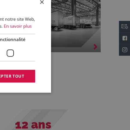
×
ant notre site Web,
s.
En savoir plus
nctionnalité
ocation
EPTER TOUT
12
ans