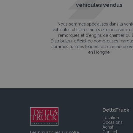
véhicules vendus
Nous sommes spécialisés dans la vent
véhicules utilitaires neufs et d’occasion, 
remorques et d'engins de chantier du 
Distributeur officiel de nombreuses marqu
sommes l’un des leaders du marché de vé
en Hongrie.
DeltaTruck
Location
Occasions
Achat
Contact
Les prix affichés sur notre