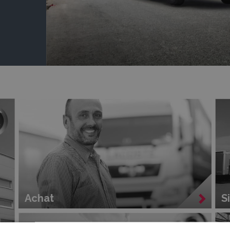
Achat
S