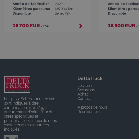
Année de fabrication
2022
Année de fabrica
Kilomètres parcourus
135 900 km
Kilomètres parco
Disponible
Senec (SK)
Disponible
16 700 EUR
18 900 EUR
+ TVA
+
DeltaTruck
Location
Occasions
Achat
Contact
Les prix affichés sur notre site
sont indiqués à titre
À propos de nous
d’information, il ne s'agit
Recrutement
aucunement d'offre. Pour des
offres spécifiques et
personnalisées, merci de nous
contacter
au coordonnées
indiqués.