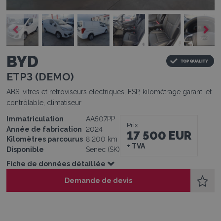
1
1
1
1
1
1
BYD
ETP3 (DEMO)
ABS, vitres et rétroviseurs électriques, ESP, kilométrage garanti et
contrôlable, climatiseur
Immatriculation
AA507PP
Prix
Année de fabrication
2024
17 500 EUR
Kilomètres parcourus
8 200 km
+ TVA
Disponible
Senec (SK)
Fiche de données détaillée
Demande de devis