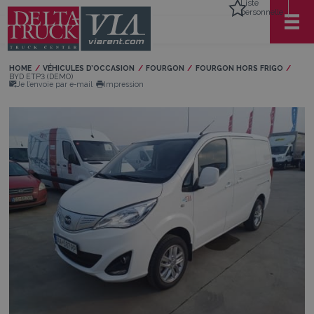
Liste
personnelle
HOME
VÉHICULES D’OCCASION
FOURGON
FOURGON HORS FRIGO
Current:
BYD ETP3 (DEMO)
Je l’envoie par e-mail
Impression