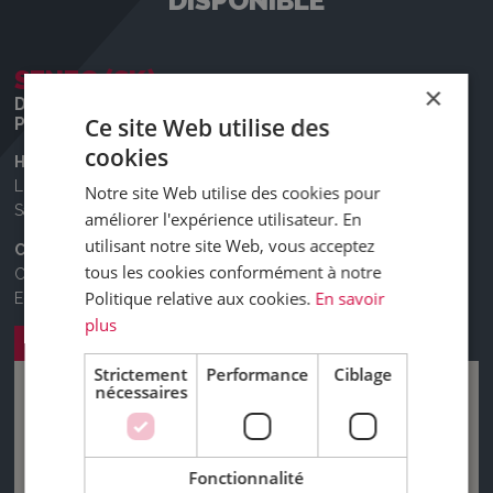
DISPONIBLE
SENEC (SK)
×
Delta-Truck s.r.o.
Ce site Web utilise des
Poľná 17, 903 01 Senec, Slovensko
cookies
Heures d’ouverture
Lundi à vendredi: de 8h00 à 17h00
Notre site Web utilise des cookies pour
Samedi et dimanche : FERMÉ
améliorer l'expérience utilisateur. En
utilisant notre site Web, vous acceptez
Contact
tous les cookies conformément à notre
Centre d’appel:
+421 2 381 1 3673
Politique relative aux cookies.
En savoir
E-mail:
marketing@deltatruck.sk
plus
Planification d'itinéraire
Strictement
Performance
Ciblage
nécessaires
Fonctionnalité