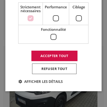
Disponible
Budaörs (HU)
Strictement
Performance
Ciblage
Prix
nécessaires
19 989 EUR
+ TVA
Détails
Fonctionnalité
ACCEPTER TOUT
REFUSER TOUT
AFFICHER LES DÉTAILS