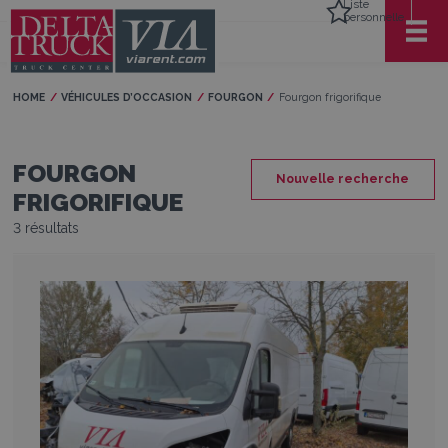
Liste
personnelle
HOME
VÉHICULES D’OCCASION
FOURGON
Current:
Fourgon frigorifique
FOURGON
Nouvelle recherche
FRIGORIFIQUE
3 résultats