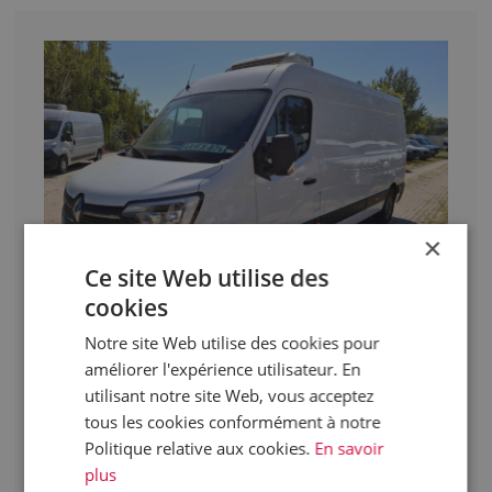
×
Ce site Web utilise des
cookies
Notre site Web utilise des cookies pour
améliorer l'expérience utilisateur. En
RENAULT
utilisant notre site Web, vous acceptez
MASTER 2.3 DCI 135 L3H2 PACK COMFORT
tous les cookies conformément à notre
AAFX874
Politique relative aux cookies.
En savoir
Année de fabrication
2022
plus
Kilomètres parcourus
277 000 km