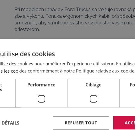
o
Pri modeloch ťahačov Ford Trucks sa venuje rovnaká
sile a výkonu. Ponuka ergonomických kabín prispôs
umožňuje, aby sa interiér vášho vozidla stal vaším ú
priestorom.
V momente, keď začnete strácať pozornosť, aktivuje 
vybočením z jazdného pruhu (Lane Departure Warning S
utilise des cookies
zníži vzdialenosť medzi vozidlami, automaticky sa akt
lise des cookies pour améliorer l'expérience utilisateur. En utilis
automatického núdzového brzdenia (Advanced Emerg
elektronický stabilizačný systém (Electronic Stability
s les cookies conformément à notre Politique relative aux cookie
šmyku ťahača a prívesu.
t
Performance
Ciblage
Fo
s
s
 DÉTAILS
REFUSER TOUT
ACC