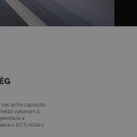
SÉG
vás určite zapôsobí
 medzi výkonom a
generácie a
iva o 8,5 % nižšia v