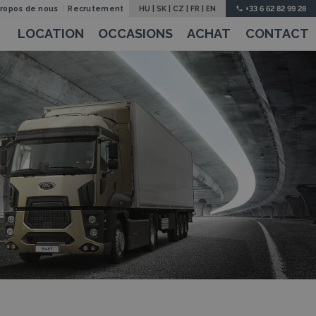
propos de nous
Recrutement
HU
|
SK
|
CZ
|
FR
|
EN
+33 6 62 82 99 28
LOCATION
OCCASIONS
ACHAT
CONTACT