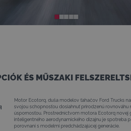
CIÓK ÉS MŰSZAKI FELSZERELT
Motor Ecotorq, duša modelov ťahačov Ford Trucks na 
q
svojou schopnosťou dosiahnuť prirodzenú rovnováhu
úspornosťou. Prostredníctvom motora Ecotorq novej 
inteligentného aerodynamického dizajnu je spotreba pal
porovnaní s modelmi predchádzajúcej generácie.