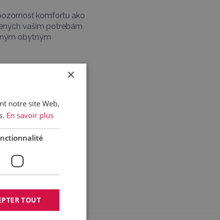
 pozornosť komfortu ako
obených vašim potrebám
tulným obytným
×
sa systém varovania pred
ystem); keď sa príliš
ivuje pokročilý systém
ant notre site Web,
ency Brake System);
 Program) zase zabráni
s.
En savoir plus
nctionnalité
EPTER TOUT