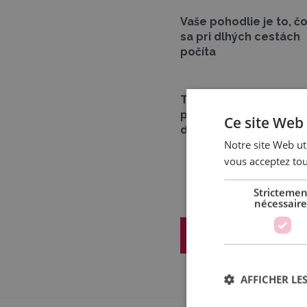
Vaše pohodlie je to, č
sa pri dlhých cestách
počíta
Technológia, ktorá
prináša revolúciu na
Ce site Web 
dlhých cestách
Notre site Web uti
vous acceptez tou
Strictemen
nécessaire
Demande de devi
AFFICHER LES