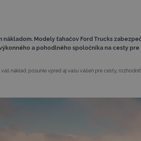
ím nákladom. Modely ťahačov Ford Trucks zabezpe
výkonného a pohodlného spoločníka na cesty pre
í váš náklad, posunie vpred aj vašu vášeň pre cesty, rozhodni